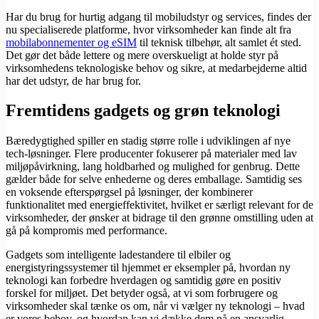
Har du brug for hurtig adgang til mobiludstyr og services, findes der
nu specialiserede platforme, hvor virksomheder kan finde alt fra
mobilabonnementer og eSIM
til teknisk tilbehør, alt samlet ét sted.
Det gør det både lettere og mere overskueligt at holde styr på
virksomhedens teknologiske behov og sikre, at medarbejderne altid
har det udstyr, de har brug for.
Fremtidens gadgets og grøn teknologi
Bæredygtighed spiller en stadig større rolle i udviklingen af nye
tech-løsninger. Flere producenter fokuserer på materialer med lav
miljøpåvirkning, lang holdbarhed og mulighed for genbrug. Dette
gælder både for selve enhederne og deres emballage. Samtidig ses
en voksende efterspørgsel på løsninger, der kombinerer
funktionalitet med energieffektivitet, hvilket er særligt relevant for de
virksomheder, der ønsker at bidrage til den grønne omstilling uden at
gå på kompromis med performance.
Gadgets som intelligente ladestandere til elbiler og
energistyringssystemer til hjemmet er eksempler på, hvordan ny
teknologi kan forbedre hverdagen og samtidig gøre en positiv
forskel for miljøet. Det betyder også, at vi som forbrugere og
virksomheder skal tænke os om, når vi vælger ny teknologi – hvad
er vores behov, og hvordan kan vi dække dem på en ansvarlig