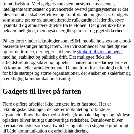
fremtidsvision. Med gadgets som stemmestyrede assistenter,
intelligente termostater og avancerede overvågningssystemer er det
blevet nemt at skabe effektive og komfortable omgivelser. Gadgets
som smarte pærer og automatiserede rullegardiner lader dig styre
lysindfald og atmosfære direkte fra telefonen. Det giver ikke bare
bekvemmelighed, men også energibesparelser og øget sikkerhed.
På kontoret vinder teknologier som eSIM, mobile hotspots og cloud-
baserede løsninger hurtigt frem. Især virksomheder har fået øjnene
op for de fordele, der ligger i at benytte
simkort til virksomheder
med høj stabilitet og pålidelig drift. Det muliggør fleksible
arbejdsforhold og sikrer høj oppetid – uanset om medarbejderne er
på kontoret eller arbejder remote. Denne form for teknologi er ideel
for både startups og større organisationer, der ønsker en skalerbar og
bæredygtig kommunikationsløsning.
Gadgets til livet på farten
Flere og flere arbejder ikke længere fra ét fast sted. Her er
teknologiske løsninger, der sikrer mobilitet og forbindelse,
afgørende. Powerbanks med solceller, kompakte laptops og trådløse
opladere bliver hurtigt uundværlige redskaber. Derudover bliver
bærbare enheder som smartwatches og tablets i stigende grad brugt
til både kommunikation og arbejdshåndtering.