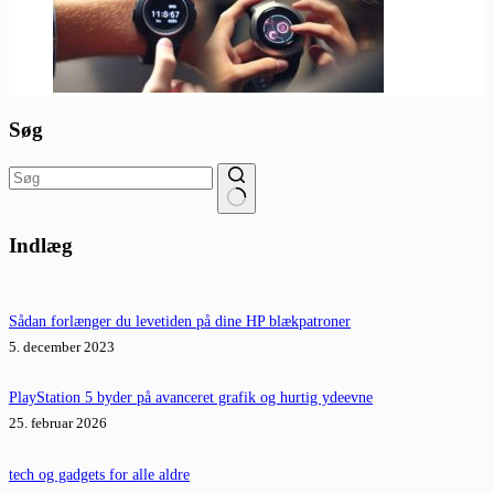
Søg
Ingen
resultater
Indlæg
Sådan forlænger du levetiden på dine HP blækpatroner
5. december 2023
PlayStation 5 byder på avanceret grafik og hurtig ydeevne
25. februar 2026
tech og gadgets for alle aldre