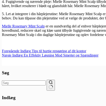
4. Fugtgivende og nærende pleje: Mielle Rosemary Mint Scalp tilbyder
håret, hvilket resulterer i blødt og glansfuldt hår. Mielle Rosemary Mint 
5. Let at integrere i din hårplejerutine: Mielle Rosemary Mint Scalp er 
behov. Du kan tilpasse din plejerutine ved at vælge de produkter, der 
Mielle Rosemary Mint Scalp
er en uundværlig del af enhver hårplejer
hovedbund, reducere skæl og kløe samt tilbyde fugtgivende og nærende
Rosemary Mint Scalp i din daglige hårplejerutine og oplev fordelene
Foregående
Indlæg
Tips til hurtig rengøring af dit kontor
Næste
Indlæg
En Effektiv Løsning Mod Smerter og Spændinger
Søg
Ingen
resultater
Indlæg