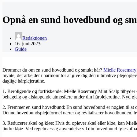
Opnå en sund hovedbund og sm
Redaktionen
16. juni 2023
Guide
Drømmer du om en sund hovedbund og smukt hår?
Mielle Rosemary
mynte, der arbejder i harmoni for at give dig den ultimative plejeople
daglige hårplejerutine.
1. Beroligende og forfriskende: Mielle Rosemary Mint Scalp tilbyder
behagelig og afslappende atmosfære under din hårplejerutine. Nyd øjeb
2. Fremmer en sund hovedbund: En sund hovedbund er nøglen til at o
Denne hovedbundsplejeformel nærer og revitaliserer hovedbunden, hvilk
3. Reducerer skæl og kløe: Hvis du oplever skæl eller kløe, kan Miel
lindre kløe. Ved regelmæssig anvendelse vil din hovedbund føles afbalan