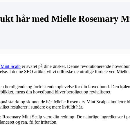
ukt hår med Mielle Rosemary Mi
 Mint Scalp
er svaret på dine ønsker. Denne revolutionerende hovedbund
velse. I denne SEO artikel vil vi udforske de utrolige fordele ved Miell
 en beroligende og forfriskende oplevelse for din hovedbund. Den kølen
likket, mens din hovedbund bliver beroliget og revitaliseret.
pnå stærkt og skinnende hår. Mielle Rosemary Mint Scalp stimulerer b
et resulterer i sundere og mere livfuldt hår.
le Rosemary Mint Scalp være din redning. De naturlige ingredienser i 
ceret og ren, fri for irritation.