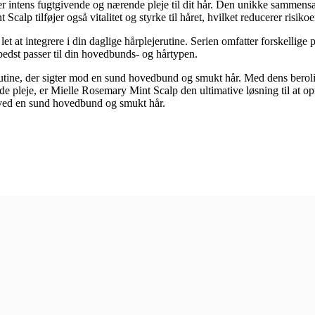
 intens fugtgivende og nærende pleje til dit hår. Den unikke sammensæt
Scalp tilføjer også vitalitet og styrke til håret, hvilket reducerer risiko
let at integrere i din daglige hårplejerutine. Serien omfatter forskellig
bedst passer til din hovedbunds- og hårtypen.
utine, der sigter mod en sund hovedbund og smukt hår. Med dens beroli
 pleje, er Mielle Rosemary Mint Scalp den ultimative løsning til at op
 ved en sund hovedbund og smukt hår.