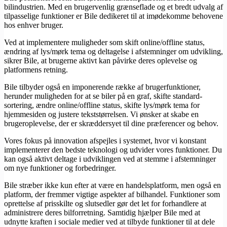
bilindustrien. Med en brugervenlig grænseflade og et bredt udvalg af
tilpasselige funktioner er Bile dedikeret til at imødekomme behovene
hos enhver bruger.
Ved at implementere muligheder som skift online/offline status,
ændring af lys/mørk tema og deltagelse i afstemninger om udvikling,
sikrer Bile, at brugerne aktivt kan påvirke deres oplevelse og
platformens retning.
Bile tilbyder også en imponerende række af brugerfunktioner,
herunder muligheden for at se biler på en graf, skifte standard-
sortering, ændre online/offline status, skifte lys/mørk tema for
hjemmesiden og justere tekststørrelsen. Vi ønsker at skabe en
brugeroplevelse, der er skræddersyet til dine præferencer og behov.
Vores fokus på innovation afspejles i systemet, hvor vi konstant
implementerer den bedste teknologi og udvider vores funktioner. Du
kan også aktivt deltage i udviklingen ved at stemme i afstemninger
om nye funktioner og forbedringer.
Bile stræber ikke kun efter at være en handelsplatform, men også en
platform, der fremmer vigtige aspekter af bilhandel. Funktioner som
oprettelse af prisskilte og slutsedler gør det let for forhandlere at
administrere deres bilforretning. Samtidig hjælper Bile med at
udnytte kraften i sociale medier ved at tilbyde funktioner til at dele