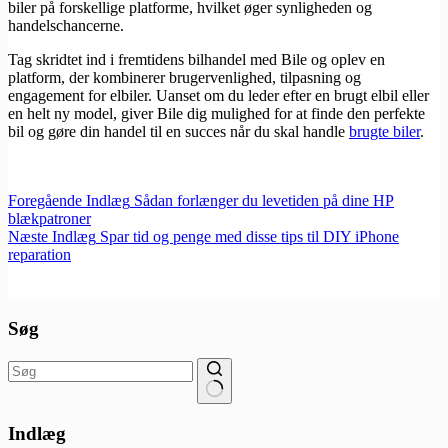
biler på forskellige platforme, hvilket øger synligheden og
handelschancerne.
Tag skridtet ind i fremtidens bilhandel med Bile og oplev en
platform, der kombinerer brugervenlighed, tilpasning og
engagement for elbiler. Uanset om du leder efter en brugt elbil eller
en helt ny model, giver Bile dig mulighed for at finde den perfekte
bil og gøre din handel til en succes når du skal handle
brugte biler
.
Foregående
Indlæg
Sådan forlænger du levetiden på dine HP
blækpatroner
Næste
Indlæg
Spar tid og penge med disse tips til DIY iPhone
reparation
Søg
Ingen
resultater
Indlæg