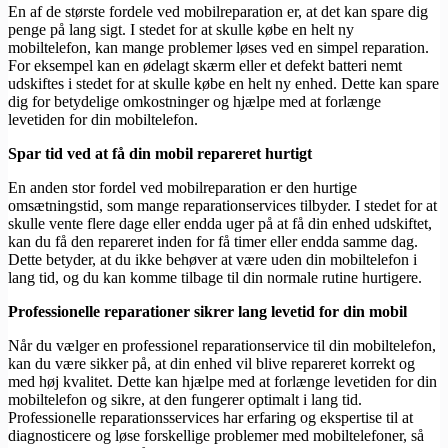
En af de største fordele ved mobilreparation er, at det kan spare dig
penge på lang sigt. I stedet for at skulle købe en helt ny
mobiltelefon, kan mange problemer løses ved en simpel reparation.
For eksempel kan en ødelagt skærm eller et defekt batteri nemt
udskiftes i stedet for at skulle købe en helt ny enhed. Dette kan spare
dig for betydelige omkostninger og hjælpe med at forlænge
levetiden for din mobiltelefon.
Spar tid ved at få din mobil repareret hurtigt
En anden stor fordel ved mobilreparation er den hurtige
omsætningstid, som mange reparationservices tilbyder. I stedet for at
skulle vente flere dage eller endda uger på at få din enhed udskiftet,
kan du få den repareret inden for få timer eller endda samme dag.
Dette betyder, at du ikke behøver at være uden din mobiltelefon i
lang tid, og du kan komme tilbage til din normale rutine hurtigere.
Professionelle reparationer sikrer lang levetid for din mobil
Når du vælger en professionel reparationservice til din mobiltelefon,
kan du være sikker på, at din enhed vil blive repareret korrekt og
med høj kvalitet. Dette kan hjælpe med at forlænge levetiden for din
mobiltelefon og sikre, at den fungerer optimalt i lang tid.
Professionelle reparationsservices har erfaring og ekspertise til at
diagnosticere og løse forskellige problemer med mobiltelefoner, så