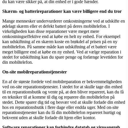
du kan være sikker på, at din enhed er i gode hænder.
Skærm- og batterireparationer kan være billigere end du tror
Mange mennesker undervurderer omkostningerne ved at udskifte en
ødelagt skærm eller et defekt batteri på deres mobiltelefon. I
virkeligheden kan disse reparationer være meget mere
omkostningseffektive end at købe en helt ny enhed. For eksempel
kan udskiftning af en skærm koste en brøkdel af prisen på en ny
mobiltelefon. På samme måde kan udskiftning af et batteri være
meget billigere end at købe en ny enhed. Ved at vælge reparation i
stedet for udskiftning kan du spare penge og forlænge levetiden for
din mobiltelefon.
On-site mobilreparationstjenester
En af de største fordele ved mobilreparation er bekvemmeligheden
ved on-site reparationstjenester. I stedet for at skulle tage din enhed
til en reparationsbutik og vente på, at den bliver repareret, kan du få
en tekniker til at komme til dig og reparere din mobiltelefon på
stedet. Dette sparer dig tid og besvær ved at skulle forlade din enhed
hos en reparationsbutik i flere dage eller endda uger. Med on-site
reparationstjenester kan du få din mobiltelefon repareret hurtigt og
bekvemt uden at skulle forlade dit hjem eller kontor.
Software reparationer kan forhindre datatab og virusangreb