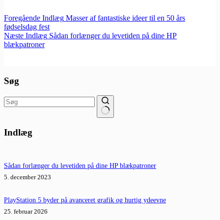
Foregående
Indlæg
Masser af fantastiske ideer til en 50 års
fødselsdag fest
Næste
Indlæg
Sådan forlænger du levetiden på dine HP
blækpatroner
Søg
Ingen
resultater
Indlæg
Sådan forlænger du levetiden på dine HP blækpatroner
5. december 2023
PlayStation 5 byder på avanceret grafik og hurtig ydeevne
25. februar 2026