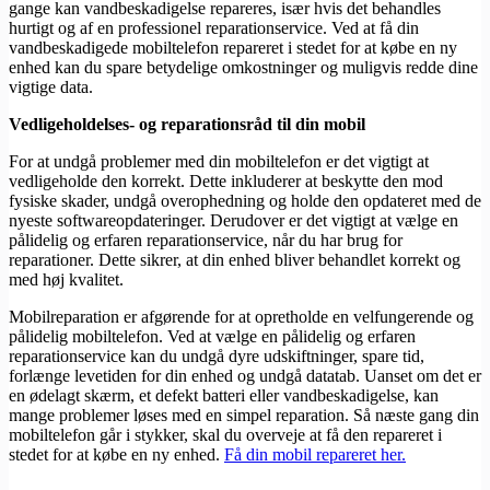
gange kan vandbeskadigelse repareres, især hvis det behandles
hurtigt og af en professionel reparationservice. Ved at få din
vandbeskadigede mobiltelefon repareret i stedet for at købe en ny
enhed kan du spare betydelige omkostninger og muligvis redde dine
vigtige data.
Vedligeholdelses- og reparationsråd til din mobil
For at undgå problemer med din mobiltelefon er det vigtigt at
vedligeholde den korrekt. Dette inkluderer at beskytte den mod
fysiske skader, undgå overophedning og holde den opdateret med de
nyeste softwareopdateringer. Derudover er det vigtigt at vælge en
pålidelig og erfaren reparationservice, når du har brug for
reparationer. Dette sikrer, at din enhed bliver behandlet korrekt og
med høj kvalitet.
Mobilreparation er afgørende for at opretholde en velfungerende og
pålidelig mobiltelefon. Ved at vælge en pålidelig og erfaren
reparationservice kan du undgå dyre udskiftninger, spare tid,
forlænge levetiden for din enhed og undgå datatab. Uanset om det er
en ødelagt skærm, et defekt batteri eller vandbeskadigelse, kan
mange problemer løses med en simpel reparation. Så næste gang din
mobiltelefon går i stykker, skal du overveje at få den repareret i
stedet for at købe en ny enhed.
Få din mobil repareret her.