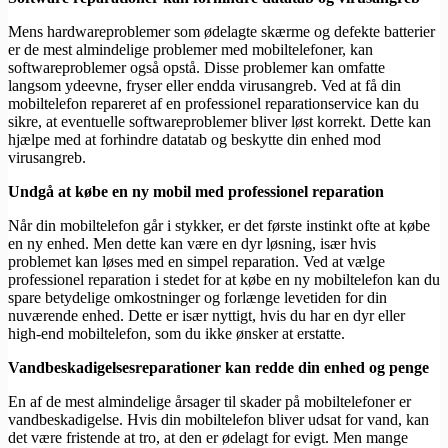
Mens hardwareproblemer som ødelagte skærme og defekte batterier
er de mest almindelige problemer med mobiltelefoner, kan
softwareproblemer også opstå. Disse problemer kan omfatte
langsom ydeevne, fryser eller endda virusangreb. Ved at få din
mobiltelefon repareret af en professionel reparationservice kan du
sikre, at eventuelle softwareproblemer bliver løst korrekt. Dette kan
hjælpe med at forhindre datatab og beskytte din enhed mod
virusangreb.
Undgå at købe en ny mobil med professionel reparation
Når din mobiltelefon går i stykker, er det første instinkt ofte at købe
en ny enhed. Men dette kan være en dyr løsning, især hvis
problemet kan løses med en simpel reparation. Ved at vælge
professionel reparation i stedet for at købe en ny mobiltelefon kan du
spare betydelige omkostninger og forlænge levetiden for din
nuværende enhed. Dette er især nyttigt, hvis du har en dyr eller
high-end mobiltelefon, som du ikke ønsker at erstatte.
Vandbeskadigelsesreparationer kan redde din enhed og penge
En af de mest almindelige årsager til skader på mobiltelefoner er
vandbeskadigelse. Hvis din mobiltelefon bliver udsat for vand, kan
det være fristende at tro, at den er ødelagt for evigt. Men mange