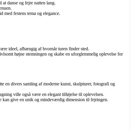
il at danse og fejre natten lang.
menuen.
tråd med festens tema og elegance.
ære ideel, afhængig af hvornår turen finder sted.
vivlsomt højne stemningen og skabe en uforglemmelig oplevelse for
te en divers samling af moderne kunst, skulpturer, fotografi og
ning ville også være en elegant tilføjelse til oplevelsen.
te kan give en unik og mindeværdig dimension til fejringen.