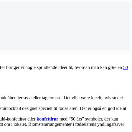
Her bringer vi nogle sprudlende ideer til, hvordan man kan gøre en
50
k åben terrasse eller tagterrasse. Det ville være ideelt, hvis stedet
urcocktail designet specielt til fødselaren. Det er også en god ide at
uld-konfettirør eller
konfettirør
med “50 års” symboler, der kan
ndt om i lokalet. Blomsterarrangementer i fødselarens yndlingsfarver