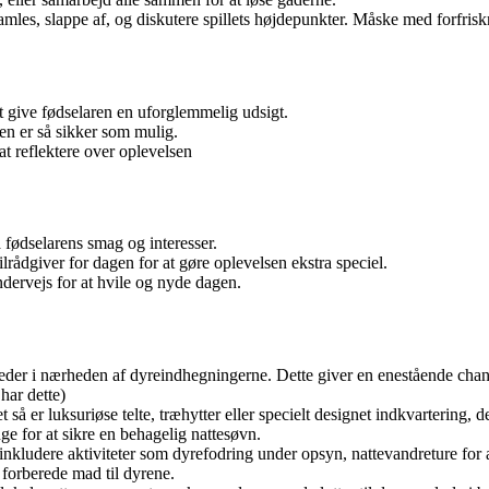
amles, slappe af, og diskutere spillets højdepunkter. Måske med forfrisk
t give fødselaren en uforglemmelig udsigt.
lsen er så sikker som mulig.
 at reflektere over oplevelsen
 fødselarens smag og interesser.
lrådgiver for dagen for at gøre oplevelsen ekstra speciel.
ndervejs for at hvile og nyde dagen.
der i nærheden af dyreindhegningerne. Dette giver en enestående chance
har dette)
 så er luksuriøse telte, træhytter eller specielt designet indkvartering
e for at sikre en behagelig nattesøvn.
 inkludere aktiviteter som dyrefodring under opsyn, nattevandreture for
 forberede mad til dyrene.