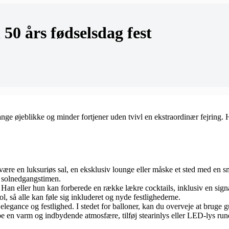
 50 års fødselsdag fest
ge øjeblikke og minder fortjener uden tvivl en ekstraordinær fejring. 
 være en luksuriøs sal, en eksklusiv lounge eller måske et sted med en smu
i solnedgangstimen.
 Han eller hun kan forberede en række lækre cocktails, inklusiv en signat
, så alle kan føle sig inkluderet og nyde festlighederne.
 elegance og festlighed. I stedet for balloner, kan du overveje at bruge g
kabe en varm og indbydende atmosfære, tilføj stearinlys eller LED-lys ru