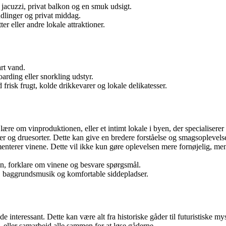
m jacuzzi, privat balkon og en smuk udsigt.
ndlinger og privat middag.
ter eller andre lokale attraktioner.
rt vand.
arding eller snorkling udstyr.
risk frugt, kolde drikkevarer og lokale delikatesser.
ære om vinproduktionen, eller et intimt lokale i byen, der specialiserer
er og druesorter. Dette kan give en bredere forståelse og smagsoplevels
enterer vinene. Dette vil ikke kun gøre oplevelsen mere fornøjelig, me
en, forklare om vinene og besvare spørgsmål.
 baggrundsmusik og komfortable siddepladser.
nteressant. Dette kan være alt fra historiske gåder til futuristiske mys
 eller samarbejd alle sammen for at løse gåderne.