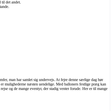
til det andet.
tande.
umfer, man har samlet sig undervejs. At fejre denne særlige dag bør
t, er mulighederne næsten uendelige. Med balloners festlige præg kan
 rejse og de mange eventyr, der stadig venter forude. Her er til mange