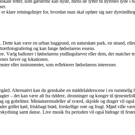
lokale retter, som gæsterne kan nyde, mens de lytter til dyrenes lyde 
ser.
r er klare retningslinjer for, hvordan man skal opføre sig nær dyreindhegn
. Dette kan være en urban baggrund, en naturskøn park, en strand, eller
rtrætfotografering og kan fange fødselarens essens.
ære. Vælg balloner i fødselarens yndlingsfarver eller dem, der matcher t
rnes farver og lokationen.
ster eller instrumenter, som reflekterer fødselarens interesser.
regård. Alternativt kan du genskabe en middelalderscene i en rummelig 
ter – det kan være alt fra riddere, dronninger og konger til tjenestefol
 og gobeliner. Miniaturemodeller af sværd, skjolde og drager vil også 
er grillet kød, friskbagt brød, forskellige oste og frugt. Mjød ville vær
kydning samt danse. Live musik fra perioden vil også bidrage til festens