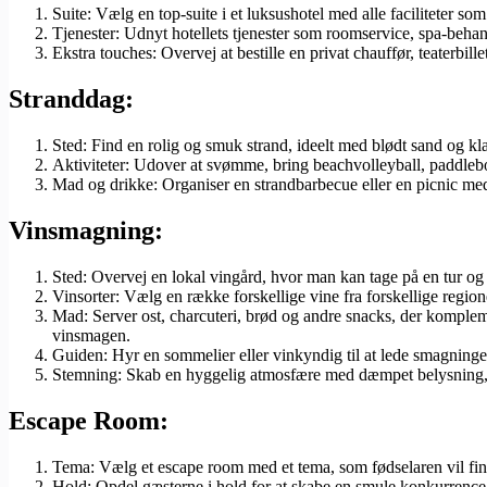
Suite: Vælg en top-suite i et luksushotel med alle faciliteter so
Tjenester: Udnyt hotellets tjenester som roomservice, spa-beha
Ekstra touches: Overvej at bestille en privat chauffør, teaterbillet
Stranddag:
Sted: Find en rolig og smuk strand, ideelt med blødt sand og kla
Aktiviteter: Udover at svømme, bring beachvolleyball, paddlebo
Mad og drikke: Organiser en strandbarbecue eller en picnic med f
Vinsmagning:
Sted: Overvej en lokal vingård, hvor man kan tage på en tur og l
Vinsorter: Vælg en række forskellige vine fra forskellige region
Mad: Server ost, charcuteri, brød og andre snacks, der komplem
vinsmagen.
Guiden: Hyr en sommelier eller vinkyndig til at lede smagning
Stemning: Skab en hyggelig atmosfære med dæmpet belysning,
Escape Room:
Tema: Vælg et escape room med et tema, som fødselaren vil finde i
Hold: Opdel gæsterne i hold for at skabe en smule konkurrence,