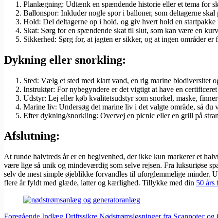
Planlægning: Udtænk en spændende historie eller et tema for skat
Ballonspor: Inkluder nogle spor i balloner, som deltagerne skal
Hold: Del deltagerne op i hold, og giv hvert hold en startpakke
Skat: Sørg for en spændende skat til slut, som kan være en kurv
Sikkerhed: Sørg for, at jagten er sikker, og at ingen områder er f
Dykning eller snorkling:
Sted: Vælg et sted med klart vand, en rig marine biodiversitet o
Instruktør: For nybegyndere er det vigtigt at have en certificere
Udstyr: Lej eller køb kvalitetsudstyr som snorkel, maske, finner
Marine liv: Undersøg det marine liv i det valgte område, så du 
Efter dykning/snorkling: Overvej en picnic eller en grill på str
Afslutning:
At runde halvtreds år er en begivenhed, der ikke kun markerer et halvt
være lige så unik og mindeværdig som selve rejsen. Fra luksuriøse spa
selv de mest simple øjeblikke forvandles til uforglemmelige minder. Ua
flere år fyldt med glæde, latter og kærlighed. Tillykke med din
50 års 
Foregående
Indlæg
Driftssikre Nødstrømsløsninger fra Scanpotec og