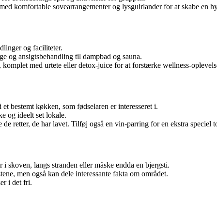
 med komfortable sovearrangementer og lysguirlander for at skabe en h
linger og faciliteter.
sage og ansigtsbehandling til dampbad og sauna.
 komplet med urtete eller detox-juice for at forstærke wellness-oplevels
 et bestemt køkken, som fødselaren er interesseret i.
ke og ideelt set lokale.
de retter, de har lavet. Tilføj også en vin-parring for en ekstra speciel 
r i skoven, langs stranden eller måske endda en bjergsti.
tene, men også kan dele interessante fakta om området.
r i det fri.