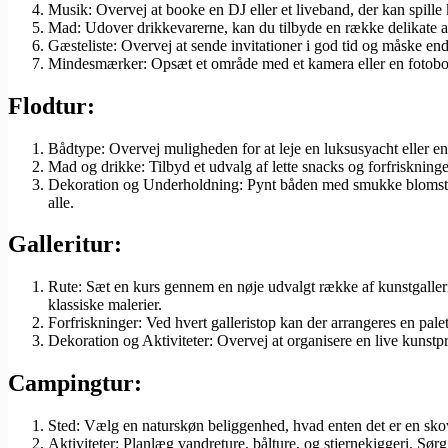
Musik: Overvej at booke en DJ eller et liveband, der kan spille kla
Mad: Udover drikkevarerne, kan du tilbyde en række delikate a
Gæsteliste: Overvej at sende invitationer i god tid og måske endd
Mindesmærker: Opsæt et område med et kamera eller en fotobok
Flodtur:
Bådtype: Overvej muligheden for at leje en luksusyacht eller en
Mad og drikke: Tilbyd et udvalg af lette snacks og forfriskning
Dekoration og Underholdning: Pynt båden med smukke blomsterde
alle.
Galleritur:
Rute: Sæt en kurs gennem en nøje udvalgt række af kunstgallerie
klassiske malerier.
Forfriskninger: Ved hvert galleristop kan der arrangeres en pale
Dekoration og Aktiviteter: Overvej at organisere en live kunstp
Campingtur:
Sted: Vælg en naturskøn beliggenhed, hvad enten det er en skov,
Aktiviteter: Planlæg vandreture, bålture, og stjernekiggeri. Sørg