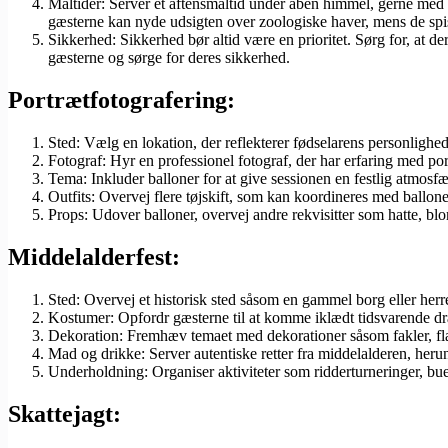
Måltider: Server et aftensmåltid under åben himmel, gerne med 
gæsterne kan nyde udsigten over zoologiske haver, mens de spi
Sikkerhed: Sikkerhed bør altid være en prioritet. Sørg for, at de
gæsterne og sørge for deres sikkerhed.
Portrætfotografering:
Sted: Vælg en lokation, der reflekterer fødselarens personlighed
Fotograf: Hyr en professionel fotograf, der har erfaring med po
Tema: Inkluder balloner for at give sessionen en festlig atmosf
Outfits: Overvej flere tøjskift, som kan koordineres med ballone
Props: Udover balloner, overvej andre rekvisitter som hatte, blom
Middelalderfest:
Sted: Overvej et historisk sted såsom en gammel borg eller her
Kostumer: Opfordr gæsterne til at komme iklædt tidsvarende drag
Dekoration: Fremhæv temaet med dekorationer såsom fakler, flag
Mad og drikke: Server autentiske retter fra middelalderen, herund
Underholdning: Organiser aktiviteter som ridderturneringer, bues
Skattejagt: