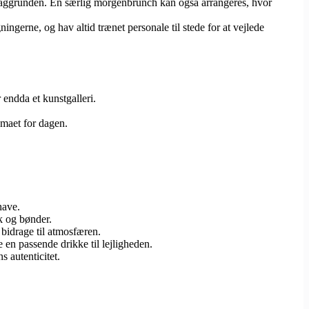
i baggrunden. En særlig morgenbrunch kan også arrangeres, hvor
ingerne, og hav altid trænet personale til stede for at vejlede
 endda et kunstgalleri.
emaet for dagen.
have.
k og bønder.
bidrage til atmosfæren.
e en passende drikke til lejligheden.
 autenticitet.