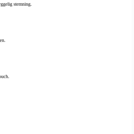
yggelig stemning.
en.
touch.