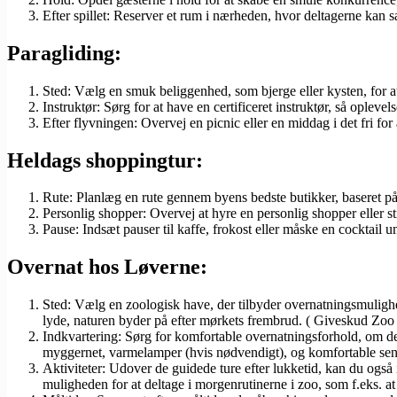
Efter spillet: Reserver et rum i nærheden, hvor deltagerne kan s
Paragliding:
Sted: Vælg en smuk beliggenhed, som bjerge eller kysten, for a
Instruktør: Sørg for at have en certificeret instruktør, så opleve
Efter flyvningen: Overvej en picnic eller en middag i det fri for
Heldags shoppingtur:
Rute: Planlæg en rute gennem byens bedste butikker, baseret på
Personlig shopper: Overvej at hyre en personlig shopper eller sti
Pause: Indsæt pauser til kaffe, frokost eller måske en cocktail u
Overnat hos Løverne:
Sted: Vælg en zoologisk have, der tilbyder overnatningsmulighe
lyde, naturen byder på efter mørkets frembrud. ( Giveskud Zoo 
Indkvartering: Sørg for komfortable overnatningsforhold, om det
myggernet, varmelamper (hvis nødvendigt), og komfortable seng
Aktiviteter: Udover de guidede ture efter lukketid, kan du også
muligheden for at deltage i morgenrutinerne i zoo, som f.eks. at