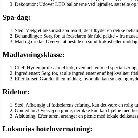
Dekoration: Udover LED-ballonerne ved lejrbålet, sæt telte op
Spa-dag:
Sted: Vælg et luksuriøst spa-resort, der tilbyder en række behand
Behandlinger: Sørg for, at fødselaren får fuld pakke – fra mas
Mad og drikke: Overvej at bestille en sund frokost eller middag,
Madlavningsklasse:
Chef: Hyr en professionel kok, eventuelt en med specialisering i
Ingredienser: Sørg for, at alle ingredienser er af høj kvalitet, fris
Efter kurset: Gør det til en middag, hvor alle kan smage og nyde 
Ridetur:
Sted: Afhængig af fødselarens erfaring, kan det være en rolig tu
Guided tur: Overvej en guide, der ikke kun kan hjælpe med hes
Afslutning: Efter turen, arranger en picnic med lokale delikatesse
Luksuriøs hotelovernatning: