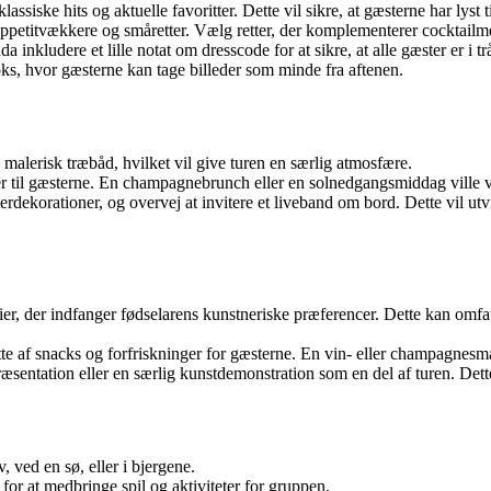
ssiske hits og aktuelle favoritter. Dette vil sikre, at gæsterne har lyst t
ppetitvækkere og småretter. Vælg retter, der komplementerer cocktail
a inkludere et lille notat om dresscode for at sikre, at alle gæster er i 
s, hvor gæsterne kan tage billeder som minde fra aftenen.
 malerisk træbåd, hvilket vil give turen en særlig atmosfære.
er til gæsterne. En champagnebrunch eller en solnedgangsmiddag ville v
korationer, og overvej at invitere et liveband om bord. Dette vil ut
r, der indfanger fødselarens kunstneriske præferencer. Dette kan omfat
tte af snacks og forfriskninger for gæsterne. En vin- eller champagnesmag
ræsentation eller en særlig kunstdemonstration som en del af turen. Det
 ved en sø, eller i bjergene.
 for at medbringe spil og aktiviteter for gruppen.