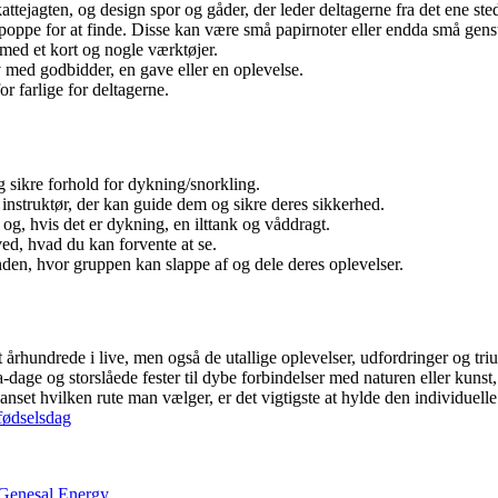
tejagten, og design spor og gåder, der leder deltagerne fra det ene sted 
 poppe for at finde. Disse kan være små papirnoter eller endda små gens
 med et kort og nogle værktøjer.
 med godbidder, en gave eller en oplevelse.
or farlige for deltagerne.
g sikre forhold for dykning/snorkling.
t instruktør, der kan guide dem og sikre deres sikkerhed.
 og, hvis det er dykning, en ilttank og våddragt.
ved, hvad du kan forvente at se.
anden, hvor gruppen kan slappe af og dele deres oplevelser.
 århundrede i live, men også de utallige oplevelser, udfordringer og tri
-dage og storslåede fester til dybe forbindelser med naturen eller kuns
nset hvilken rute man vælger, er det vigtigste at hylde den individuelle
fødselsdag
 Genesal Energy