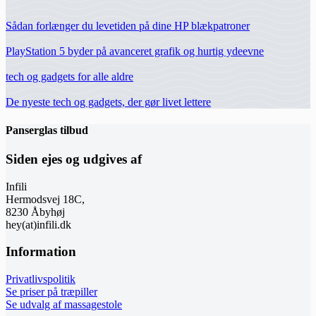
Sådan forlænger du levetiden på dine HP blækpatroner
PlayStation 5 byder på avanceret grafik og hurtig ydeevne
tech og gadgets for alle aldre
De nyeste tech og gadgets, der gør livet lettere
Panserglas tilbud
Siden ejes og udgives af
Infili
Hermodsvej 18C,
8230 Åbyhøj
hey(at)infili.dk
Information
Privatlivspolitik
Se priser på træpiller
Se udvalg af massagestole